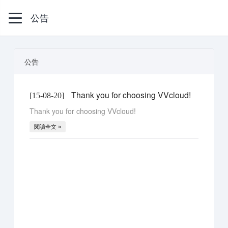
公告
公告
Thank you for choosing VVcloud!
[15-08-20]
Thank you for choosing VVcloud!
閱讀全文 »